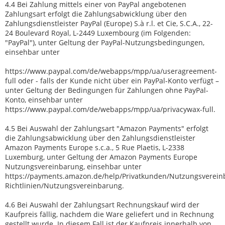
4.4 Bei Zahlung mittels einer von PayPal angebotenen
Zahlungsart erfolgt die Zahlungsabwicklung über den
Zahlungsdienstleister PayPal (Europe) S.à r.l. et Cie, S.C.A., 22-
24 Boulevard Royal, L-2449 Luxembourg (im Folgenden:
"PayPal"), unter Geltung der PayPal-Nutzungsbedingungen,
einsehbar unter
https://www.paypal.com/de/webapps/mpp/ua/useragreement-
full oder - falls der Kunde nicht über ein PayPal-Konto verfügt –
unter Geltung der Bedingungen für Zahlungen ohne PayPal-
Konto, einsehbar unter
https://www.paypal.com/de/webapps/mpp/ua/privacywax-full.
4.5 Bei Auswahl der Zahlungsart "Amazon Payments" erfolgt
die Zahlungsabwicklung über den Zahlungsdienstleister
Amazon Payments Europe s.c.a., 5 Rue Plaetis, L-2338
Luxemburg, unter Geltung der Amazon Payments Europe
Nutzungsvereinbarung, einsehbar unter
https://payments.amazon.de/help/Privatkunden/Nutzungsverein
Richtlinien/Nutzungsvereinbarung.
4.6 Bei Auswahl der Zahlungsart Rechnungskauf wird der
Kaufpreis fällig, nachdem die Ware geliefert und in Rechnung
gestellt wurde. In diesem Fall ist der Kaufpreis innerhalb von