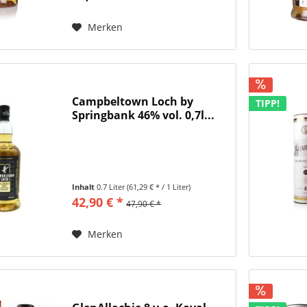
abgefüllt. Tasting Notes...
Merken
Campbeltown Loch by
TIPP!
Springbank 46% vol. 0,7l...
Inhalt
0.7 Liter
(61,29 € * / 1 Liter)
42,90 € *
47,90 € *
Merken