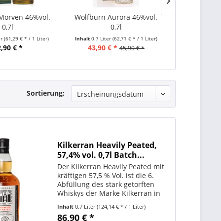
Morven 46%vol.
Wolfburn Aurora 46%vol.
Wolfburn Ky
0,7l
0,7l
50%v
er
(61,29 € * / 1 Liter)
Inhalt
0.7 Liter
(62,71 € * / 1 Liter)
Inhalt
0.7 Liter
,90 € *
43,90 € *
159,00 €
45,90 € *
Sortierung:
Kilkerran Heavily Peated,
57,4% vol. 0,7l Batch...
Der Kilkerran Heavily Peated mit
kräftigen 57,5 % Vol. ist die 6.
Abfüllung des stark getorften
Whiskys der Marke Kilkerran in
Fassstärke, der zum Sortiment
Inhalt
0.7 Liter
(124,14 € * / 1 Liter)
der Glengyle Distillery mit Sitz in
86,90 € *
Campbeltown gehört. Der Whisky