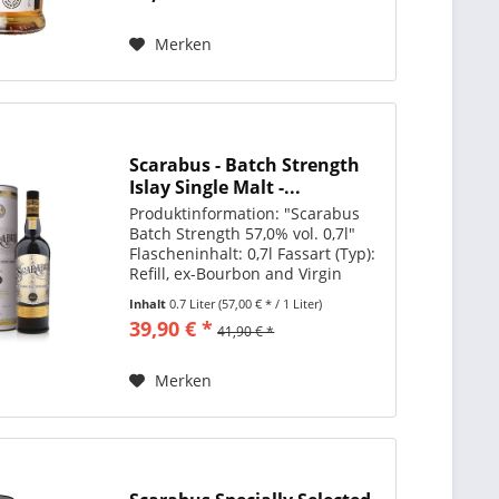
reifte...
Merken
Scarabus - Batch Strength
Islay Single Malt -...
Produktinformation: "Scarabus
Batch Strength 57,0% vol. 0,7l"
Flascheninhalt: 0,7l Fassart (Typ):
Refill, ex-Bourbon and Virgin
American Oak Casks Kältefiltriert:
Inhalt
0.7 Liter
(57,00 € * / 1 Liter)
nicht kältefiltriert Land:
39,90 € *
41,90 € *
Schottland Produktart: Single
Malt Whisky...
Merken