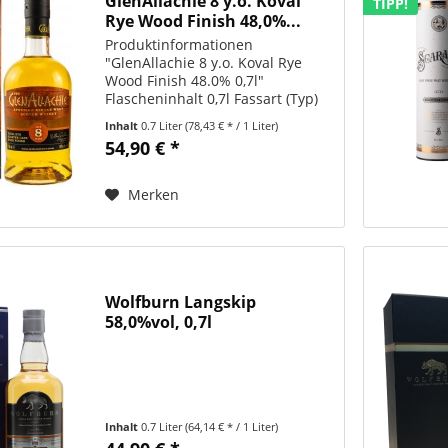
GlenAllachie 8 y.o. Koval
TIPP!
Rye Wood Finish 48,0%...
Produktinformationen
"GlenAllachie 8 y.o. Koval Rye
Wood Finish 48.0% 0,7l"
Flascheninhalt 0,7l Fassart (Typ)
Rye-Fässer: Die für das Finish
Inhalt
0.7 Liter
(78,43 € * / 1 Liter)
verwendeten Fässer stammen
54,90 € *
aus der innovativen Koval
Brennerei in Chicago und waren
zuvor mit...
Merken
Wolfburn Langskip
58,0%vol, 0,7l
Inhalt
0.7 Liter
(64,14 € * / 1 Liter)