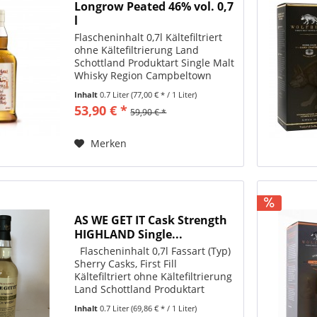
Longrow Peated 46% vol. 0,7
l
Flascheninhalt 0,7l Kältefiltriert
ohne Kältefiltrierung Land
Schottland Produktart Single Malt
Whisky Region Campbeltown
Abfüller Springbank / Longrow
Inhalt
0.7 Liter
(77,00 € * / 1 Liter)
Alkoholgehalt 46%vol. Destillerie
53,90 € *
59,90 € *
Springbank / Longrow Farbstoff
ohne Farbstoff Die...
Merken
AS WE GET IT Cask Strength
HIGHLAND Single...
Flascheninhalt 0,7l Fassart (Typ)
Sherry Casks, First Fill
Kältefiltriert ohne Kältefiltrierung
Land Schottland Produktart
Single Malt Whisky Region
Inhalt
0.7 Liter
(69,86 € * / 1 Liter)
Highlands Abfüller...