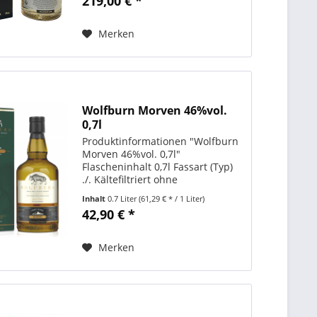
219,00 € *
50%vol. Destillerie Wolfburn
Farbstoff ohne Farbstoff Limited...
Merken
Wolfburn Morven 46%vol.
0,7l
Produktinformationen "Wolfburn
Morven 46%vol. 0,7l"
Flascheninhalt 0,7l Fassart (Typ)
./. Kältefiltriert ohne
Kältefiltrierung Land Schottland
Inhalt
0.7 Liter
(61,29 € * / 1 Liter)
Produktart Single Malt Whisky
42,90 € *
Region Highlands Abfüller
Originalabfüllung Alkoholgehalt...
Merken