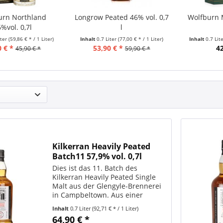
urn Northland
Longrow Peated 46% vol. 0,7
Wolfburn 
%vol. 0,7l
l
iter
(59,86 € * / 1 Liter)
Inhalt
0.7 Liter
(77,00 € * / 1 Liter)
Inhalt
0.7 Lit
0 € *
53,90 € *
42
45,90 € *
59,90 € *
Kilkerran Heavily Peated
Batch11 57,9% vol. 0,7l
Dies ist das 11. Batch des
Kilkerran Heavily Peated Single
Malt aus der Glengyle-Brennerei
in Campbeltown. Aus einer
Auswahl von 90 % Bourbon- und
Inhalt
0.7 Liter
(92,71 € * / 1 Liter)
10 % Sherry-Fässern wurde diese
64,90 € *
Ausgabe mit robusten 57,9 % ABV