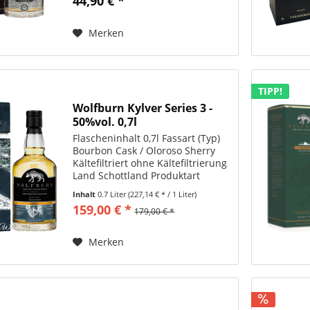
44,90 € *
Merken
TIPP!
Wolfburn Kylver Series 3 -
50%vol. 0,7l
Flascheninhalt 0,7l Fassart (Typ)
Bourbon Cask / Oloroso Sherry
Kältefiltriert ohne Kältefiltrierung
Land Schottland Produktart
Single Malt Whisky Region
Inhalt
0.7 Liter
(227,14 € * / 1 Liter)
Northern Highlands Abfüller
159,00 € *
179,00 € *
Originalabfüllung Abgefüllt
November 2017 Alkoholgehalt...
Merken