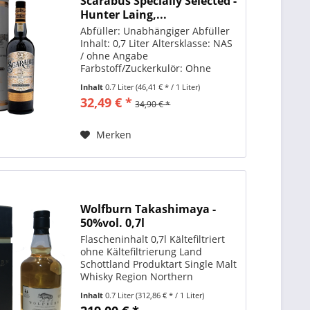
Scarabus Specially Selected -
Hunter Laing,...
Abfüller: Unabhängiger Abfüller
Inhalt: 0,7 Liter Altersklasse: NAS
/ ohne Angabe
Farbstoff/Zuckerkulör: Ohne
Farbstoff Kühlfiltrierung: Nein
Inhalt
0.7 Liter
(46,41 € * / 1 Liter)
Fassstärke: Nein Single Cask:
32,49 € *
34,90 € *
Nein Rauch: Rauchig Der
Scarabus Islay Single Malt
stammt vom...
Merken
Wolfburn Takashimaya -
50%vol. 0,7l
Flascheninhalt 0,7l Kältefiltriert
ohne Kältefiltrierung Land
Schottland Produktart Single Malt
Whisky Region Northern
Highlands Abfüller
Inhalt
0.7 Liter
(312,86 € * / 1 Liter)
Originalabfüllung Alkoholgehalt