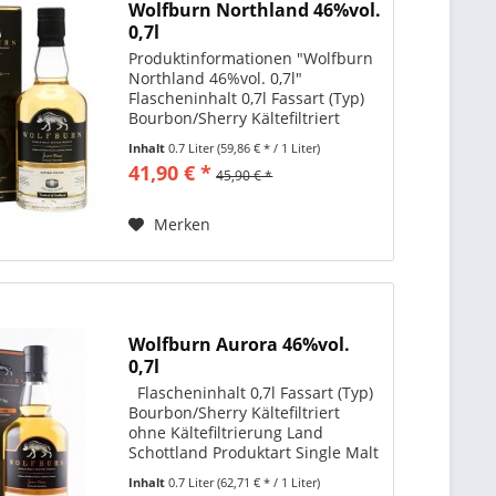
Wolfburn Northland 46%vol.
0,7l
Produktinformationen "Wolfburn
Northland 46%vol. 0,7l"
Flascheninhalt 0,7l Fassart (Typ)
Bourbon/Sherry Kältefiltriert
ohne Kältefiltrierung Land
Inhalt
0.7 Liter
(59,86 € * / 1 Liter)
Schottland Produktart Single Malt
41,90 € *
45,90 € *
Whisky Region Highlands Abfüller
Originalabfüllung...
Merken
Wolfburn Aurora 46%vol.
0,7l
Flascheninhalt 0,7l Fassart (Typ)
Bourbon/Sherry Kältefiltriert
ohne Kältefiltrierung Land
Schottland Produktart Single Malt
Whisky Region Highlands Abfüller
Inhalt
0.7 Liter
(62,71 € * / 1 Liter)
Originalabfüllung Alkoholgehalt