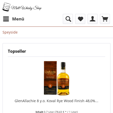
Menü
Speyside
Topseller
GlenAllachie 8 y.o. Koval Rye Wood Finish 48,0%...
Inhalt
0.7 Liter
(78,43 € * / 1 Liter)