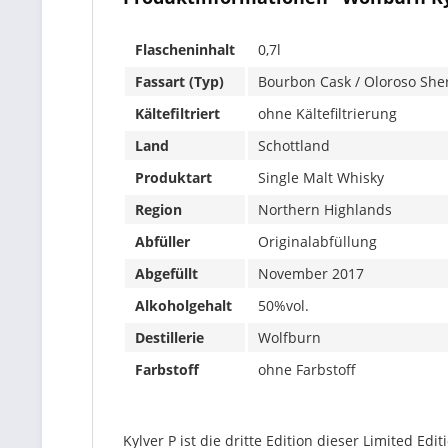
Flascheninhalt
0,7l
Fassart (Typ)
Bourbon Cask / Oloroso She
Kältefiltriert
ohne Kältefiltrierung
Land
Schottland
Produktart
Single Malt Whisky
Region
Northern Highlands
Abfüller
Originalabfüllung
Abgefüllt
November 2017
Alkoholgehalt
50%vol.
Destillerie
Wolfburn
Farbstoff
ohne Farbstoff
Kylver P ist die dritte Edition dieser Limited Ed