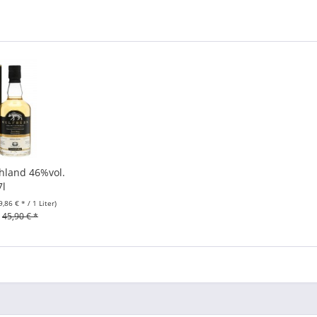
hland 46%vol.
7l
9,86 € * / 1 Liter)
45,90 € *