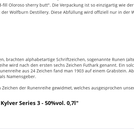
fill Oloroso sherry butt". Die Verpackung ist so einzigartig wie der
 der Wolfburn Destillery. Diese Abfüllung wird offiziell nur in der 
en, brachten alphabetartige Schriftzeichen, sogenannte Runen (alte
eihe wird nach den ersten sechs Zeichen Futhark genannt. Ein solc
Runenreihe aus 24 Zeichen fand man 1903 auf einem Grabstein. Ab
t als Namensgeber.
tten Zeichen der Runenreihe gewidmet, welches ausgesprochen unser
ylver Series 3 - 50%vol. 0,7l"